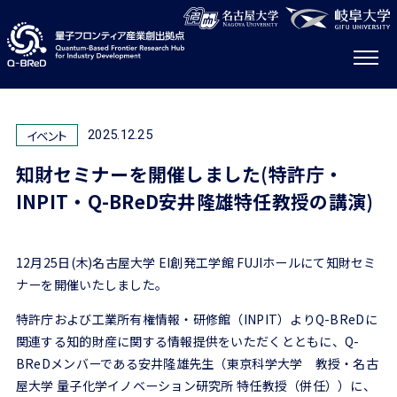
イベント
2025.12.25
知財セミナーを開催しました(特許庁・
INPIT・Q-BReD安井隆雄特任教授の講演)
12月25日(木)名古屋大学 EI創発工学館 FUJIホールにて知財セミ
ナーを開催いたしました。
特許庁および工業所有権情報・研修館（
INPIT
）より
Q-BReD
に
関連する知的財産に関する情報提供をいただくとともに、Q-
BReDメンバーである安井隆雄先生（東京科学大学 教授・名古
屋大学 量子化学イノベーション研究所 特任教授（併任））に、