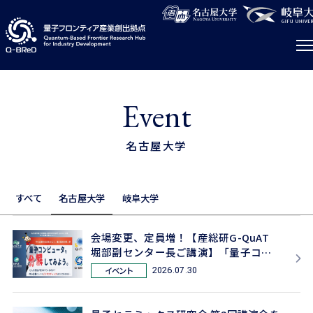
Event
名古屋大学
すべて
名古屋大学
岐阜大学
会場変更、定員増！【産総研G-QuAT
堀部副センター長ご講演】「量子コン
ピュータを分解してみよう」参加者募
イベント
2026.07.30
集